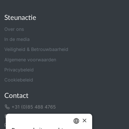
Steunactie
Over ons
In de media
Veiligheid & Betrouwbaarheid
Algemene voorwaarden
Privacybeleid
Cookiebeleid
Contact
+31 (0)85 488 4765
Contactformulier
×
Helpcentrum