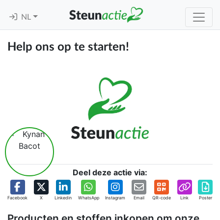
NL
Help ons op te starten!
Deel deze actie via:
Facebook
X
Linkedin
WhatsApp
Instagram
Email
QR-code
Link
Poster
Producten en stoffen inkopen om onze