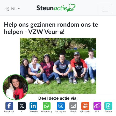
NL
Help ons gezinnen rondom ons te
helpen - VZW Veur-a!
Deel deze actie via:
Facebook
X
Linkedin
WhatsApp
Instagram
Email
QR-code
Link
Poster