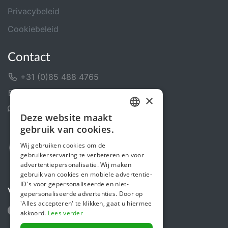
Privacybeleid
Cookiebeleid
Contact
+31 (0)85 488 4765
Contactformulier
×
Helpcentrum
Deze website maakt
DUTCH
gebruik van cookies.
FRENCH
Wij gebruiken cookies om de
gebruikerservaring te verbeteren en voor
ENGLISH
advertentiepersonalisatie. Wij maken
gebruik van cookies en mobiele advertentie-
ID's voor gepersonaliseerde en niet-
Volg ons
gepersonaliseerde advertenties. Door op
'Alles accepteren' te klikken, gaat u hiermee
akkoord.
Lees verder