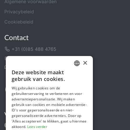
Algemene voorwaarden
Privacybeleid
Cookiebeleid
Contact
+31 (0)85 488 4765
Contactformulier
×
Helpcentrum
Deze website maakt
DUTCH
gebruik van cookies.
FRENCH
Wij gebruiken cookies om de
gebruikerservaring te verbeteren en voor
ENGLISH
advertentiepersonalisatie. Wij maken
gebruik van cookies en mobiele advertentie-
ID's voor gepersonaliseerde en niet-
Volg ons
gepersonaliseerde advertenties. Door op
'Alles accepteren' te klikken, gaat u hiermee
akkoord.
Lees verder