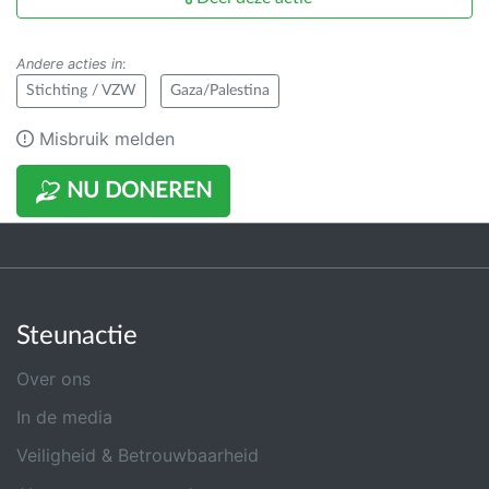
Andere acties in
:
Stichting / VZW
Gaza/Palestina
Misbruik melden
NU DONEREN
Steunactie
Over ons
In de media
Veiligheid & Betrouwbaarheid