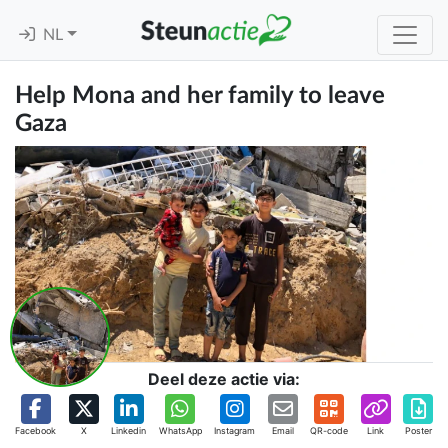
NL
Help Mona and her family to leave
Gaza
Deel deze actie via:
Facebook
X
Linkedin
WhatsApp
Instagram
Email
QR-code
Link
Poster