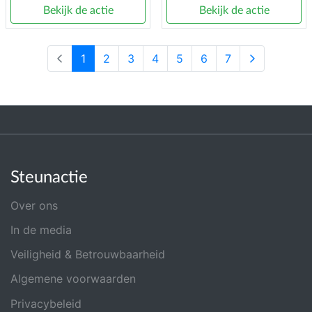
Bekijk de actie
Bekijk de actie
1
2
3
4
5
6
7
Steunactie
Over ons
In de media
Veiligheid & Betrouwbaarheid
Algemene voorwaarden
Privacybeleid