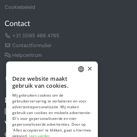
Cookiebeleid
Contact
+31 (0)85 488 4765
Contactformulier
Helpcentrum
×
Deze website maakt
DUTCH
gebruik van cookies.
FRENCH
Wij gebruiken cookies om de
Deel ons
gebruikerservaring te verbeteren en voor
ENGLISH
advertentiepersonalisatie. Wij maken
gebruik van cookies en mobiele advertentie-
ID's voor gepersonaliseerde en niet-
Volg ons
gepersonaliseerde advertenties. Door op
'Alles accepteren' te klikken, gaat u hiermee
akkoord.
Lees verder