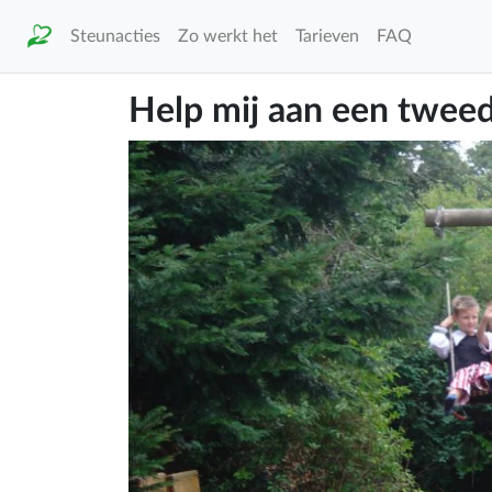
Steunacties
Zo werkt het
Tarieven
FAQ
Help mij aan een twee