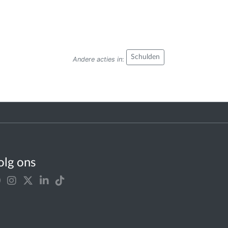
Schulden
Andere acties in
:
olg ons