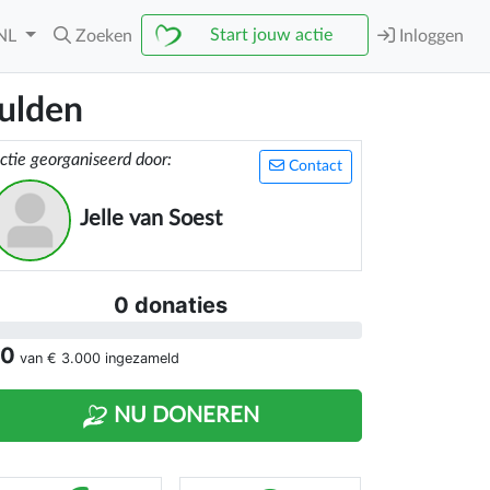
Start jouw actie
NL
Zoeken
Inloggen
ulden
ctie georganiseerd door:
Contact
Jelle van Soest
0 donaties
 0
van
€ 3.000
ingezameld
NU DONEREN