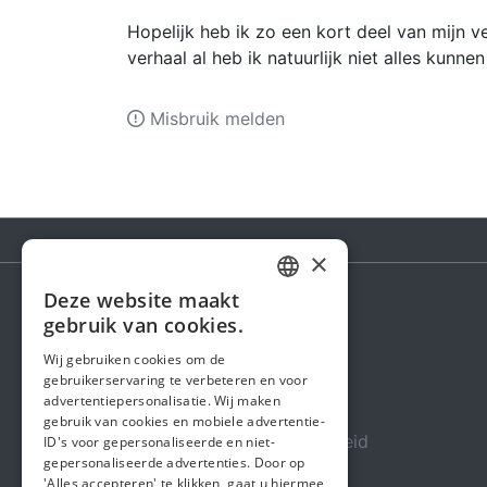
Hopelijk heb ik zo een kort deel van mijn 
verhaal al heb ik natuurlijk niet alles kun
Misbruik melden
×
Deze website maakt
DUTCH
gebruik van cookies.
Steunactie
FRENCH
Wij gebruiken cookies om de
Over ons
gebruikerservaring te verbeteren en voor
ENGLISH
advertentiepersonalisatie. Wij maken
In de media
gebruik van cookies en mobiele advertentie-
Veiligheid & Betrouwbaarheid
ID's voor gepersonaliseerde en niet-
gepersonaliseerde advertenties. Door op
Algemene voorwaarden
'Alles accepteren' te klikken, gaat u hiermee