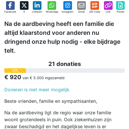
Facebook
X
Linkedin
WhatsApp
Instagram
Email
QR-code
Link
Poster
Na de aardbeving heeft een familie die
altijd klaarstond voor anderen nu
dringend onze hulp nodig - elke bijdrage
telt.
21 donaties
18%
€ 920
van
€ 5.000
ingezameld
Doneren is niet meer mogelijk
Beste vrienden, familie en sympathisanten,
Na de aardbeving ligt de regio waar onze familie
woont grotendeels in puin. Ook ziekenhuizen zijn
zwaar beschadigd en het dagelijkse leven is er