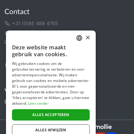
Contact
+31 (0)85 488 4765
Contactformulier
×
Helpcentrum
Deze website maakt
DUTCH
gebruik van cookies.
FRENCH
Wij gebruiken cookies om de
gebruikerservaring te verbeteren en voor
ENGLISH
advertentiepersonalisatie. Wij maken
gebruik van cookies en mobiele advertentie-
ID's voor gepersonaliseerde en niet-
Volg ons
gepersonaliseerde advertenties. Door op
'Alles accepteren' te klikken, gaat u hiermee
akkoord.
Lees verder
ALLES ACCEPTEREN
Secure payments powered by
ALLES AFWIJZEN