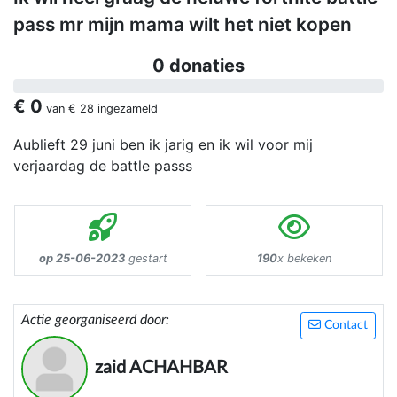
pass mr mijn mama wilt het niet kopen
0 donaties
€ 0
van
€ 28
ingezameld
Aublieft 29 juni ben ik jarig en ik wil voor mij
verjaardag de battle passs
op 25-06-2023
gestart
190
x bekeken
Actie georganiseerd door:
Contact
zaid ACHAHBAR