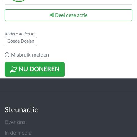
Deel deze actie
Andere acties in
:
Goede Doelen
Misbruik melden
NU DONEREN
Steunactie
Over ons
In de media