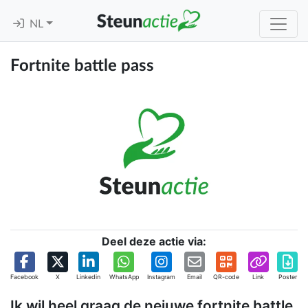
NL
Fortnite battle pass
Deel deze actie via:
Facebook
X
Linkedin
WhatsApp
Instagram
Email
QR-code
Link
Poster
Ik wil heel graag de neiuwe fortnite battle