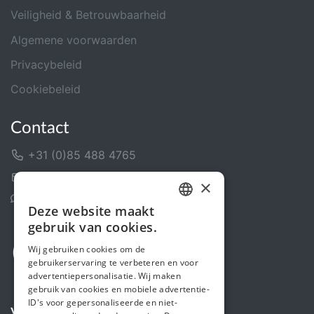
Veiligheid & Betrouwbaarheid
Algemene voorwaarden
Privacybeleid
Cookiebeleid
Contact
+31 (0)85 488 4765
Contactformulier
×
Helpcentrum
Deze website maakt
DUTCH
gebruik van cookies.
FRENCH
Wij gebruiken cookies om de
gebruikerservaring te verbeteren en voor
ENGLISH
advertentiepersonalisatie. Wij maken
gebruik van cookies en mobiele advertentie-
ID's voor gepersonaliseerde en niet-