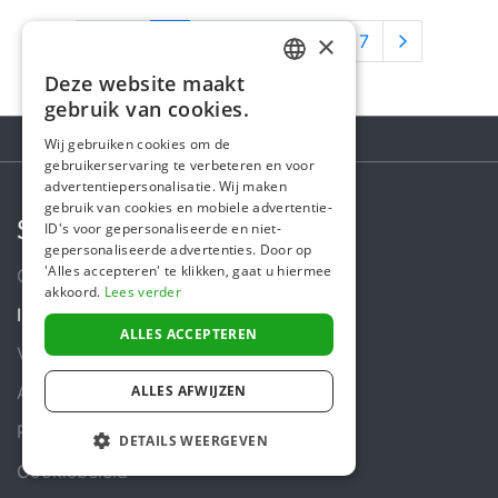
×
1
2
3
4
5
6
7
Deze website maakt
DUTCH
gebruik van cookies.
FRENCH
Wij gebruiken cookies om de
gebruikerservaring te verbeteren en voor
ENGLISH
advertentiepersonalisatie. Wij maken
gebruik van cookies en mobiele advertentie-
Steunactie
ID's voor gepersonaliseerde en niet-
gepersonaliseerde advertenties. Door op
'Alles accepteren' te klikken, gaat u hiermee
Over ons
akkoord.
Lees verder
In de media
ALLES ACCEPTEREN
Veiligheid & Betrouwbaarheid
ALLES AFWIJZEN
Algemene voorwaarden
Privacybeleid
DETAILS WEERGEVEN
Cookiebeleid