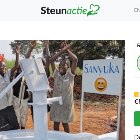
E
F
€
D