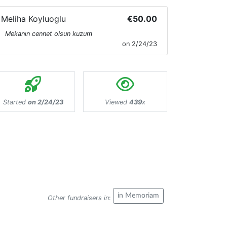
Meliha Koyluoglu
€50.00
Mekanın cennet olsun kuzum
on 2/24/23
Started
on 2/24/23
Viewed
439
x
in Memoriam
Other fundraisers in
: