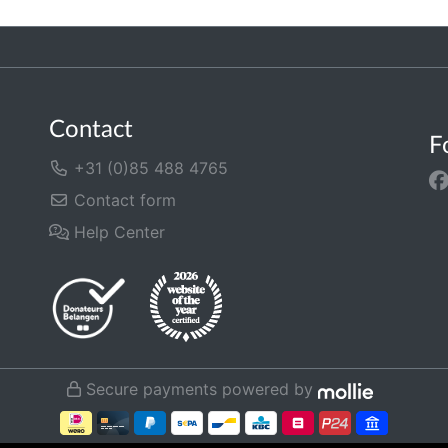
Contact
F
+31 (0)85 488 4765
Contact form
Help Center
Secure payments powered by