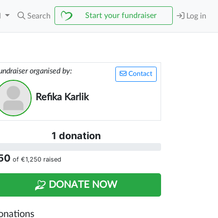
Start your fundraiser
N
Search
Log in
undraiser organised by:
Contact
Refika Karlik
1 donation
50
of
€1,250
raised
DONATE NOW
onations