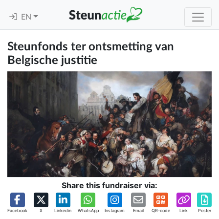
EN
Steunfonds ter ontsmetting van
Belgische justitie
Share this fundraiser via:
Facebook
X
Linkedin
WhatsApp
Instagram
Email
QR-code
Link
Poster