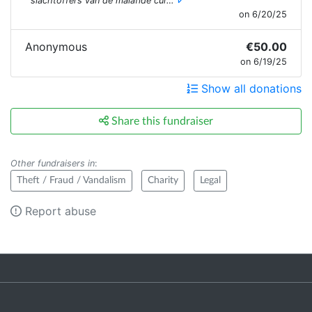
slachtoffers van de malafide cur…
on 6/20/25
Anonymous
€50.00
on 6/19/25
Show all donations
Share this fundraiser
Other fundraisers in
:
Theft / Fraud / Vandalism
Charity
Legal
Report abuse