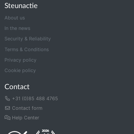
Steunactie
About us
In the news
Security & Reliability
Terms & Conditions
Privacy policy
Cookie policy
Contact
+31 (0)85 488 4765
Contact form
Help Center