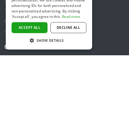
personalization. We use cookies and mobile
Security & Reliability
ENGLISH
advertising IDs for both personalized and
Terms & Conditions
non-personalized advertising. By clicking
'Accept all', you agree to this.
Read more
Privacy policy
ACCEPT ALL
DECLINE ALL
Cookie policy
SHOW DETAILS
Contact
+31 (0)85 488 4765
Contact form
Help Center
Follow us