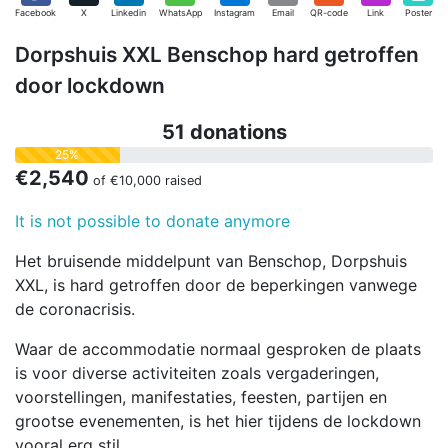
Facebook
X
Linkedin
WhatsApp
Instagram
Email
QR-code
Link
Poster
Dorpshuis XXL Benschop hard getroffen
door lockdown
51 donations
25%
€2,540
of
€10,000
raised
It is not possible to donate anymore
Het bruisende middelpunt van Benschop, Dorpshuis
XXL, is hard getroffen door de beperkingen vanwege
de coronacrisis.
Waar de accommodatie normaal gesproken de plaats
is voor diverse activiteiten zoals vergaderingen,
voorstellingen, manifestaties, feesten, partijen en
grootse evenementen, is het hier tijdens de lockdown
vooral erg stil.