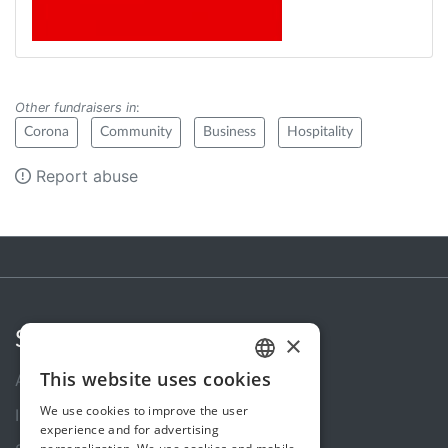
Other fundraisers in
:
Corona
Community
Business
Hospitality
Report abuse
Steunactie
×
This website uses cookies
About us
DUTCH
We use cookies to improve the user
In the news
FRENCH
experience and for advertising