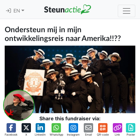
EN
Ondersteun mij in mijn
ontwikkelingsreis naar Amerika!!??
Share this fundraiser via:
Facebook
X
Linkedin
WhatsApp
Instagram
Email
QR-code
Link
Poster