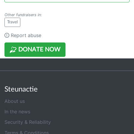
Other fundraisers in
:
Travel
Report abuse
DONATE NOW
Steunactie
About us
In the news
Security & Reliability
Terms & Conditions