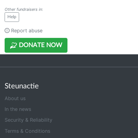
Other fundraisers in
:
Help
Report abuse
DONATE NOW
Steunactie
About us
In the news
Security & Reliability
Terms & Conditions