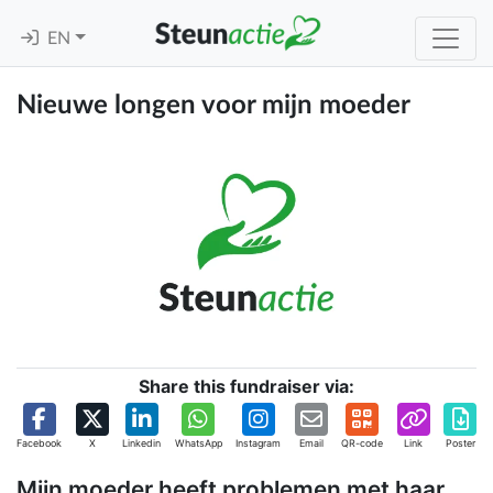
EN
Nieuwe longen voor mijn moeder
Share this fundraiser via:
Facebook
X
Linkedin
WhatsApp
Instagram
Email
QR-code
Link
Poster
Mijn moeder heeft problemen met haar