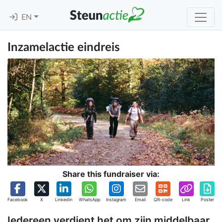
EN
Inzamelactie eindreis
Share this fundraiser via:
Facebook
X
Linkedin
WhatsApp
Instagram
Email
QR-code
Link
Poster
Iedereen verdient het om zijn middelbaar