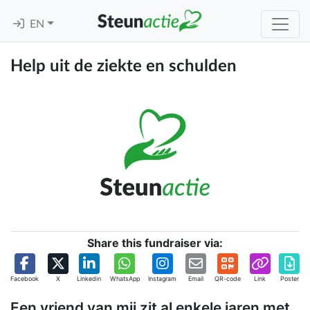
EN
Help uit de ziekte en schulden
Share this fundraiser via:
Facebook
X
Linkedin
WhatsApp
Instagram
Email
QR-code
Link
Poster
Een vriend van mij zit al enkele jaren met