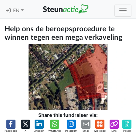
EN
Help ons de beroepsprocedure te
winnen tegen een mega verkaveling
Share this fundraiser via:
Facebook
X
Linkedin
WhatsApp
Instagram
Email
QR-code
Link
Poster