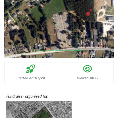
Previous
Next
Started
on 1/7/24
Viewed
407
x
Fundraiser organised for: