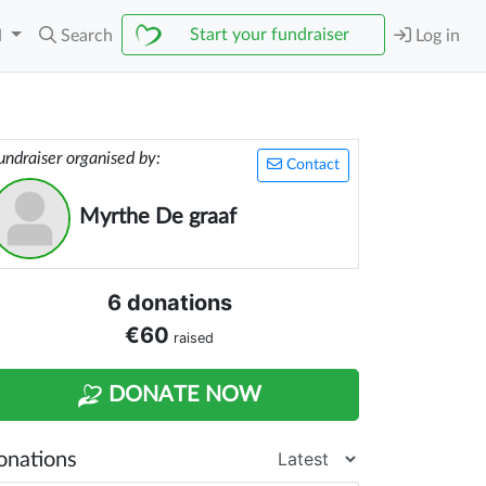
Start your fundraiser
N
Search
Log in
undraiser organised by:
Contact
Myrthe De graaf
6 donations
€60
raised
DONATE NOW
onations