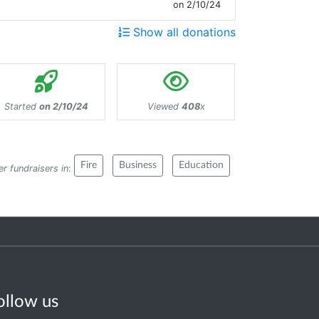
on 2/10/24
Show all donations
Started
on 2/10/24
Viewed
408
x
Fire
Business
Education
r fundraisers in
:
ollow us