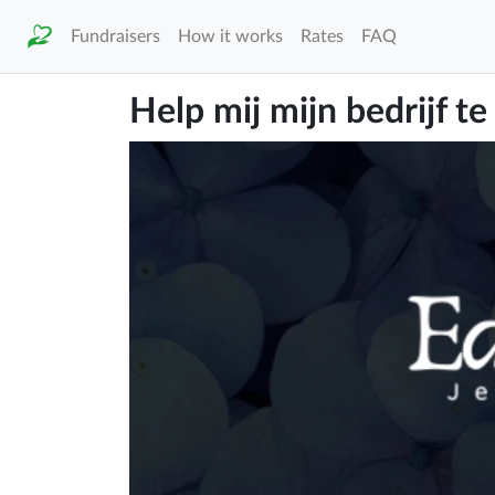
Fundraisers
How it works
Rates
FAQ
Help mij mijn bedrijf te