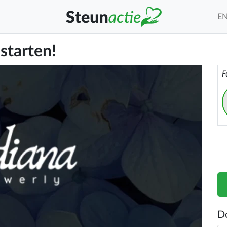
E
 starten!
F
D