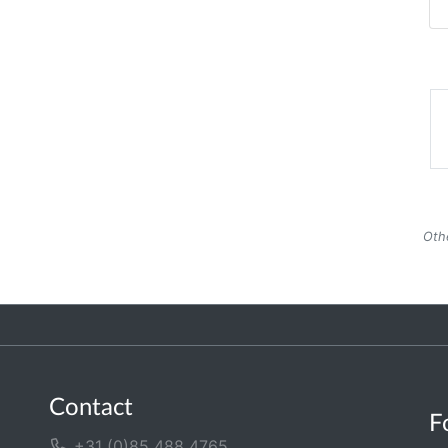
Othe
Contact
F
+31 (0)85 488 4765