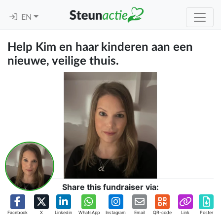
EN
Help Kim en haar kinderen aan een
nieuwe, veilige thuis.
Share this fundraiser via:
Facebook
X
Linkedin
WhatsApp
Instagram
Email
QR-code
Link
Poster