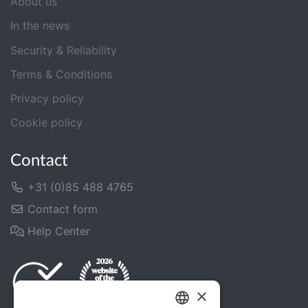
About us
In the news
Security & Reliability
Terms & Conditions
Privacy policy
Cookie policy
Contact
+31 (0)85 488 4765
Contact form
Help Center
×