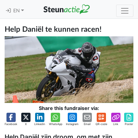
EN
Help Daniël te kunnen racen!
Share this fundraiser via:
Facebook
X
Linkedin
WhatsApp
Instagram
Email
QR-code
Link
Poster
Help Daniël zijn droom, om met zijn