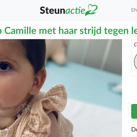
E
 Camille met haar strijd tegen 
C
D