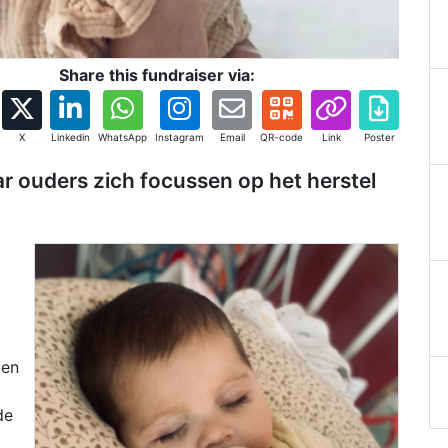
Share this fundraiser via:
X
Linkedin
WhatsApp
Instagram
Email
QR-code
Link
Poster
r ouders zich focussen op het herstel
pen
de