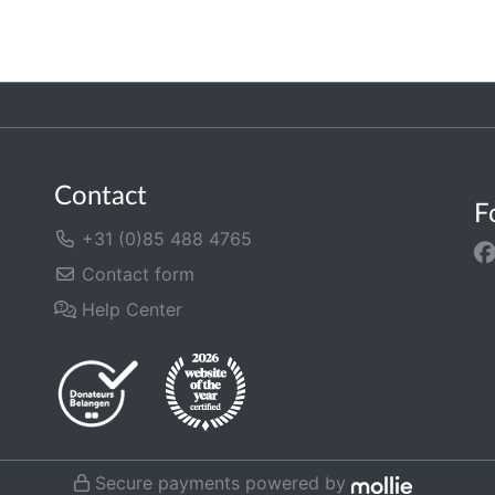
Contact
F
+31 (0)85 488 4765
Contact form
Help Center
Secure payments powered by