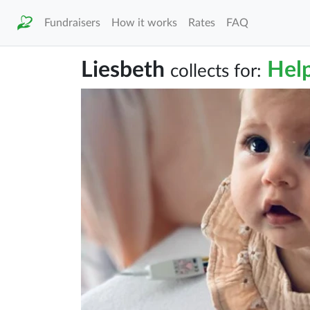
Fundraisers
How it works
Rates
FAQ
Liesbeth
Help
collects for: