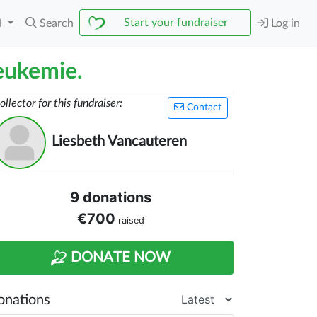
Start your fundraiser
N
Search
Log in
leukemie.
ollector for this fundraiser:
Contact
Liesbeth Vancauteren
9 donations
€700
raised
DONATE NOW
onations