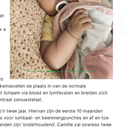
Previous
Next
et
k e
mt
kemiecellen de plaats in van de normale
t lichaam via bloed en lymfevaten en breiden zich
ntraal zenuwstelsel.
o’n twee jaar. Hiervan zijn de eerste 10 maanden
es voor lumbaal- en beenmergpuncties en af en toe
nden zijn ‘onderhoudend’. Camille zal sowieso twee