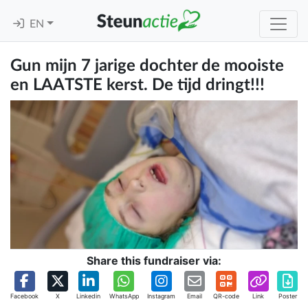
EN
Gun mijn 7 jarige dochter de mooiste
en LAATSTE kerst. De tijd dringt!!!
Share this fundraiser via:
Facebook
X
Linkedin
WhatsApp
Instagram
Email
QR-code
Link
Poster