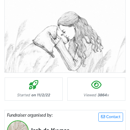
Started
on 11/2/22
Viewed
3864
x
Fundraiser organised by:
Contact