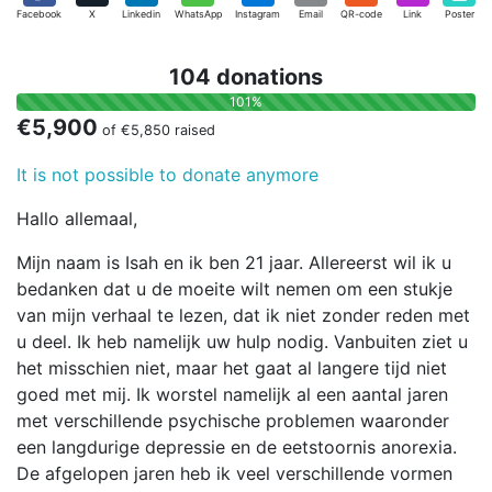
Facebook
X
Linkedin
WhatsApp
Instagram
Email
QR-code
Link
Poster
104 donations
101%
€5,900
of
€5,850
raised
It is not possible to donate anymore
Hallo allemaal,
Mijn naam is Isah en ik ben 21 jaar. Allereerst wil ik u
bedanken dat u de moeite wilt nemen om een stukje
van mijn verhaal te lezen, dat ik niet zonder reden met
u deel. Ik heb namelijk uw hulp nodig. Vanbuiten ziet u
het misschien niet, maar het gaat al langere tijd niet
goed met mij. Ik worstel namelijk al een aantal jaren
met verschillende psychische problemen waaronder
een langdurige depressie en de eetstoornis anorexia.
De afgelopen jaren heb ik veel verschillende vormen