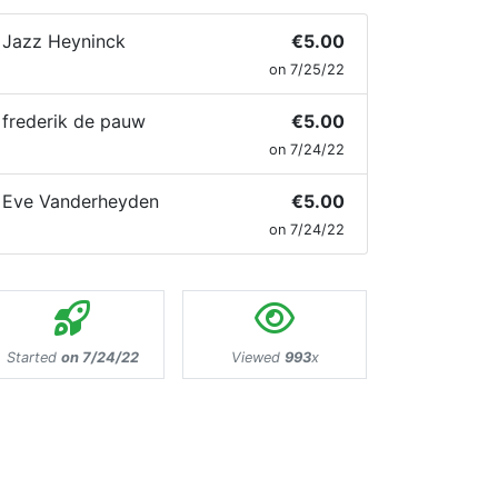
Jazz Heyninck
€5.00
on 7/25/22
frederik de pauw
€5.00
on 7/24/22
Eve Vanderheyden
€5.00
on 7/24/22
Started
on 7/24/22
Viewed
993
x