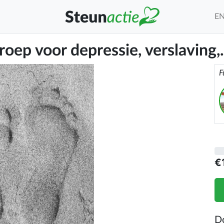
E
ep voor depressie, verslaving,.
F
€
D