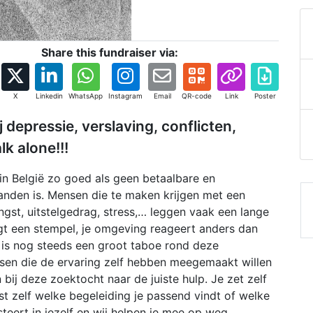
Share this fundraiser via:
X
Linkedin
WhatsApp
Instagram
Email
QR-code
Link
Poster
 depressie, verslaving, conflicten,
lk alone!!!
 in België zo goed als geen betaalbare en
anden is. Mensen die te maken krijgen met een
ngst, uitstelgedrag, stress,… leggen vaak een lange
ijgt een stempel, je omgeving reageert anders dan
r is nog steeds een groot taboe rond deze
nsen die de ervaring zelf hebben meegemaakt willen
ij deze zoektocht naar de juiste hulp. Je zet zelf
kiest zelf welke begeleiding je passend vindt of welke
eert in jezelf en wij helpen je mee op weg.