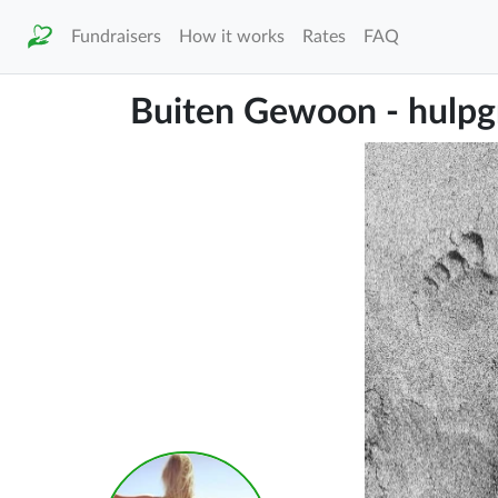
Fundraisers
How it works
Rates
FAQ
Buiten Gewoon - hulpgro