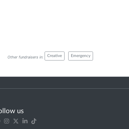
Creative
Emergency
Other fundraisers in
:
ollow us