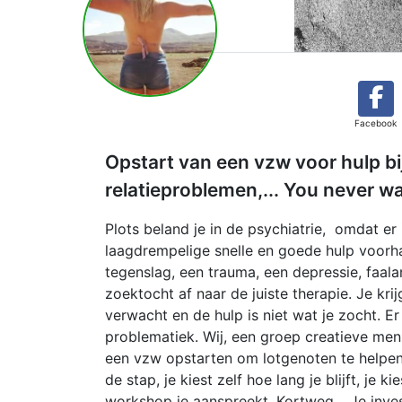
Facebook
Opstart van een vzw voor hulp bij
relatieproblemen,... You never wa
Plots beland je in de psychiatrie, omdat er
laagdrempelige snelle en goede hulp voorh
tegenslag, een trauma, een depressie, faala
zoektocht af naar de juiste therapie. Je kr
verwacht en de hulp is niet wat je zocht. E
problematiek. Wij, een groep creatieve me
een vzw opstarten om lotgenoten te helpen b
de stap, je kiest zelf hoe lang je blijft, je 
workshop je aanspreekt. Kortweg… Je invest