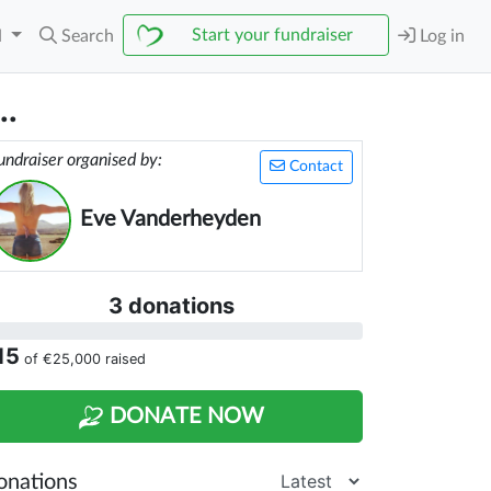
Start your fundraiser
N
Search
Log in
..
undraiser organised by:
Contact
Eve Vanderheyden
3 donations
15
of
€25,000
raised
DONATE NOW
onations