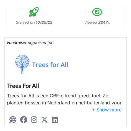
Started
on 10/25/22
Viewed
2247
x
Fundraiser organised for:
Trees For All
Trees for All is een CBF-erkend goed doel. Ze
planten bossen in Nederland en het buitenland voor
een beter klimaat, meer biodiversiteit en gezondere
leefomstandigheden. Na het aanplanten monitoren
ze de bomen, zodat de nieuwe bomen ook echt
een kans krijgen. Voor elke 5 euro die wij ophalen,