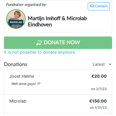
Fundraiser organised by:
kunnen zij een boom planten.
Contact
Martijn Imhoff & Microlab
Eindhoven
DONATE NOW
It is not possible to donate anymore
Donations
Joost Helms
€20.00
Well done guys! ??
on 2/7/23
Microlab
€150.00
on 1/31/23