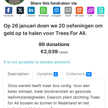
Share this fundraiser via:
Facebook
X
Linkedin
WhatsApp
Instagram
Email
QR-code
Link
Poster
Op 26 januari doen we 20 oefeningen om
geld op te halen voor Trees For All.
99 donations
€2,039
raised
It is not possible to donate anymore
Description
Updates
Collectors
2
10
Onze wereld heeft meer bos nodig. Voor een
beter klimaat, meer biodiversiteit en gezonde
leefomstandigheden. Daarom plant stichting Trees
for All bossen en bomen in Nederland en het