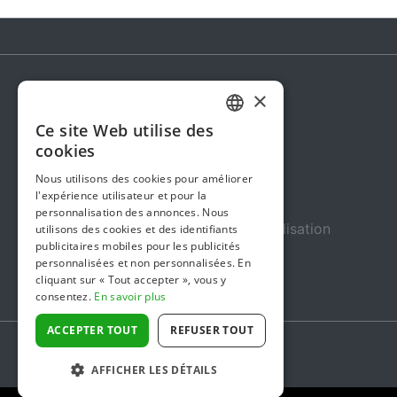
×
Steunactie
Ce site Web utilise des
DUTCH
À propos de nous
cookies
FRENCH
Dans les médias
Nous utilisons des cookies pour améliorer
l'expérience utilisateur et pour la
ENGLISH
Sécurité et fiabilité
personnalisation des annonces. Nous
Conditions Générales d’Utilisation
utilisons des cookies et des identifiants
publicitaires mobiles pour les publicités
Confidentialité
personnalisées et non personnalisées. En
cliquant sur « Tout accepter », vous y
Gestion des cookies
consentez.
En savoir plus
ACCEPTER TOUT
REFUSER TOUT
AFFICHER LES DÉTAILS