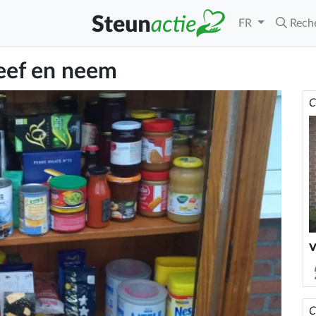
FR
Rech
eef en neem
C
v
C