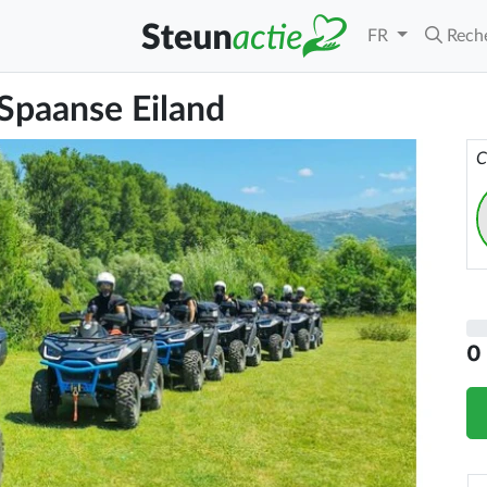
FR
Rech
 Spaanse Eiland
C
0