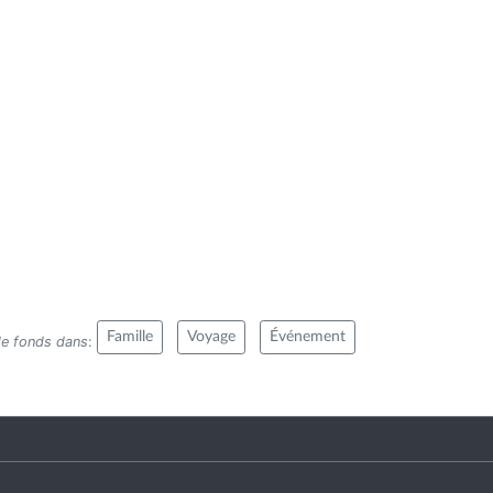
Famille
Voyage
Événement
de fonds dans
: