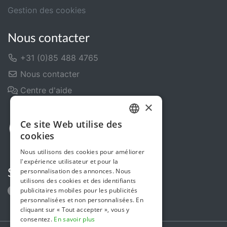
Gestion des cookies
Nous contacter
+31 (0)85 488 4765
Nous contacter
Centre d'aide
×
Ce site Web utilise des
DUTCH
cookies
FRENCH
Nous utilisons des cookies pour améliorer
l'expérience utilisateur et pour la
ENGLISH
personnalisation des annonces. Nous
Suivez-nous
utilisons des cookies et des identifiants
publicitaires mobiles pour les publicités
personnalisées et non personnalisées. En
cliquant sur « Tout accepter », vous y
consentez.
En savoir plus