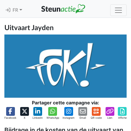
FR
Uitvaart Jayden
Partager cette campagne via:
Facebook
X
Linkedin
WhatsApp
Instagram
Email
QR-code
Lien
Affiche
Bijdrage in de kosten van de uitvaart van