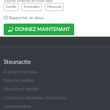
D'autres collectes de fonds dans
:
Famille
Funérailles
Mémorial
Rapporter un abus
DONNEZ MAINTENANT
Steunactie
À propos de nous
Dans les médias
Sécurité et fiabilité
Conditions Générales d’Utilisation
Confidentialité