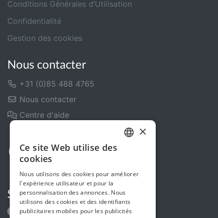
Conditions Générales d’Utilisation
Confidentialité
Gestion des cookies
Nous contacter
+31 (0)85 488 4765
Nous contacter
Centre d'aide
×
Ce site Web utilise des
DUTCH
cookies
FRENCH
Nous utilisons des cookies pour améliorer
l'expérience utilisateur et pour la
ENGLISH
personnalisation des annonces. Nous
Suivez-nous
utilisons des cookies et des identifiants
publicitaires mobiles pour les publicités