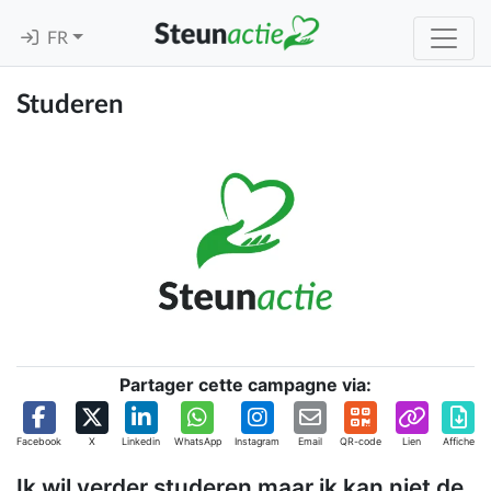
FR
Studeren
Partager cette campagne via:
Facebook
X
Linkedin
WhatsApp
Instagram
Email
QR-code
Lien
Affiche
Ik wil verder studeren maar ik kan niet de