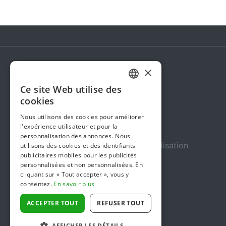
×
Steunactie
Ce site Web utilise des
DUTCH
À propos de nous
cookies
FRENCH
Dans les médias
Nous utilisons des cookies pour améliorer
l'expérience utilisateur et pour la
ENGLISH
Sécurité et fiabilité
personnalisation des annonces. Nous
Conditions Générales d’Utilisation
utilisons des cookies et des identifiants
publicitaires mobiles pour les publicités
Confidentialité
personnalisées et non personnalisées. En
cliquant sur « Tout accepter », vous y
Gestion des cookies
consentez.
En savoir plus
ACCEPTER TOUT
REFUSER TOUT
AFFICHER LES DÉTAILS