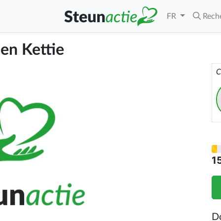
FR
Rech
 en Kettie
C
1
D