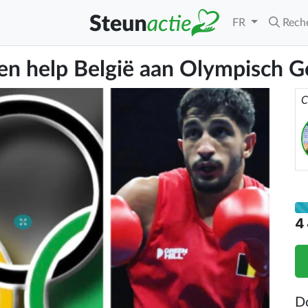
FR
Rech
 en help België aan Olympisch G
C
4
D