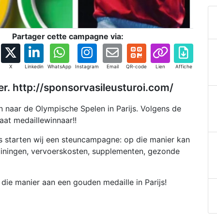
Partager cette campagne via:
X
Linkedin
WhatsApp
Instagram
Email
QR-code
Lien
Affiche
. http://sponsorvasileusturoi.com/
en naar de Olympische Spelen in Parijs. Volgens de
aat medaillewinnaar!!
js starten wij een steuncampagne: op die manier kan
trainingen, vervoerskosten, supplementen, gezonde
p die manier aan een gouden medaille in Parijs!