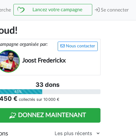
Lancez votre campagne
erche
Se connecter
oud!
ampagne organisée par:
Nous contacter
Joost Frederickx
33 dons
45%
 450 €
collectés sur
10 000 €
DONNEZ MAINTENANT
ons