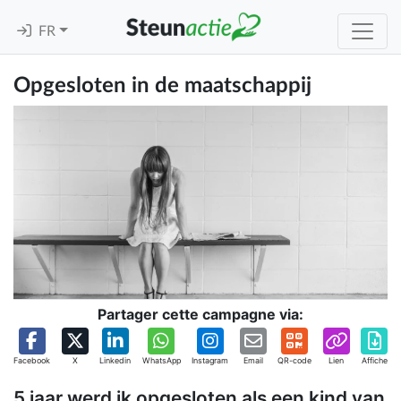
FR
Opgesloten in de maatschappij
Partager cette campagne via:
Facebook
X
Linkedin
WhatsApp
Instagram
Email
QR-code
Lien
Affiche
5 jaar werd ik opgesloten als een kind van