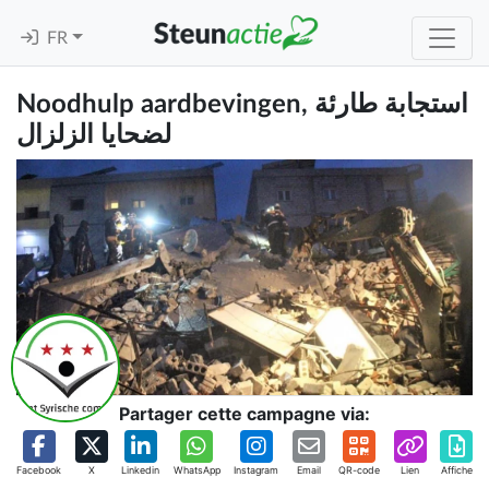
FR
Noodhulp aardbevingen, استجابة طارئة
لضحايا الزلزال
Partager cette campagne via:
Facebook
X
Linkedin
WhatsApp
Instagram
Email
QR-code
Lien
Affiche