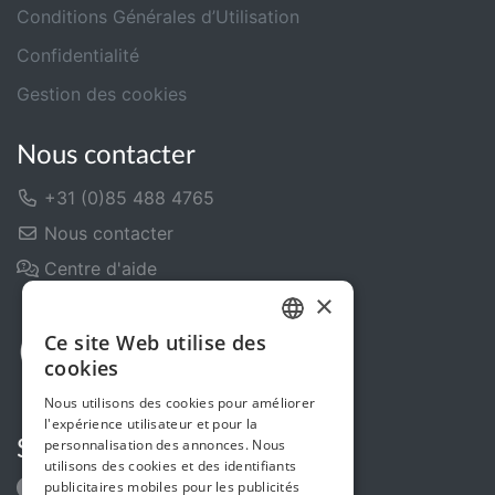
Conditions Générales d’Utilisation
Confidentialité
Gestion des cookies
Nous contacter
+31 (0)85 488 4765
Nous contacter
Centre d'aide
×
Ce site Web utilise des
DUTCH
cookies
FRENCH
Nous utilisons des cookies pour améliorer
l'expérience utilisateur et pour la
ENGLISH
personnalisation des annonces. Nous
Suivez-nous
utilisons des cookies et des identifiants
publicitaires mobiles pour les publicités