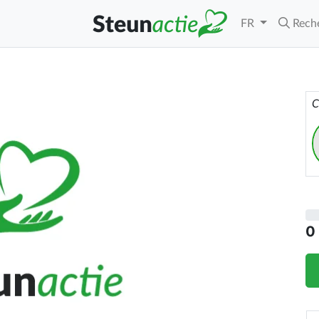
FR
Rech
C
0