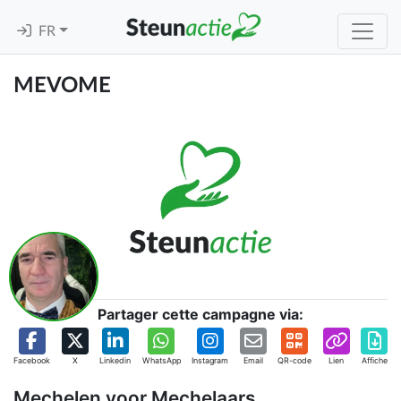
FR
MEVOME
Partager cette campagne via:
Facebook
X
Linkedin
WhatsApp
Instagram
Email
QR-code
Lien
Affiche
Mechelen voor Mechelaars.