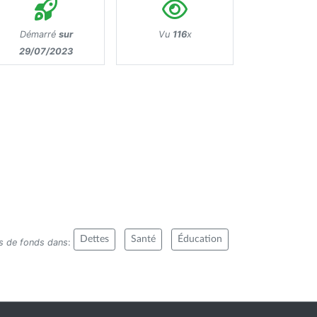
Démarré
sur
Vu
116
x
29/07/2023
Dettes
Santé
Éducation
es de fonds dans
: