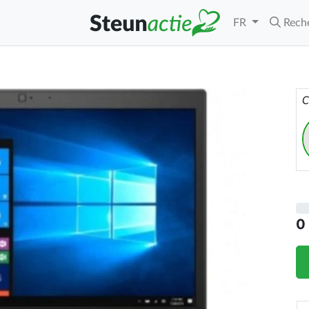
FR
Rech
C
0