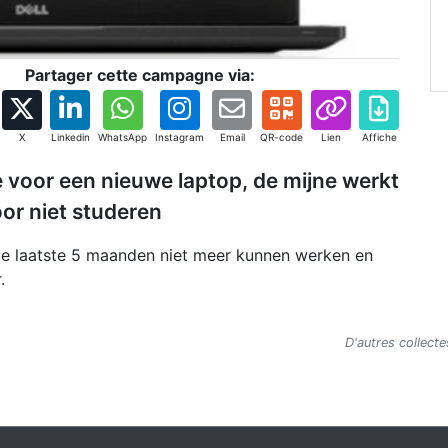
Partager cette campagne via:
X
Linkedin
WhatsApp
Instagram
Email
QR-code
Lien
Affiche
ie voor een nieuwe laptop, de mijne werkt
oor niet studeren
de laatste 5 maanden niet meer kunnen werken en
.
D'autres collect