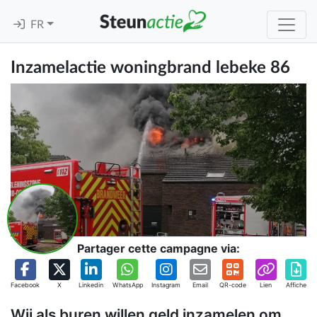
FR
Inzamelactie woningbrand lebeke 86
Partager cette campagne via:
Facebook
X
Linkedin
WhatsApp
Instagram
Email
QR-code
Lien
Affiche
Wij als buren willen geld inzamelen om