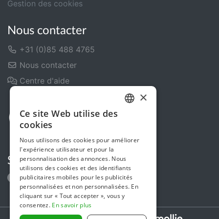
Gestion des cookies
Nous contacter
+31 (0)85 488 4765
Nous contacter
Centre d'aide
×
Ce site Web utilise des
DUTCH
cookies
FRENCH
Nous utilisons des cookies pour améliorer
l'expérience utilisateur et pour la
ENGLISH
personnalisation des annonces. Nous
Suivez-nous
utilisons des cookies et des identifiants
publicitaires mobiles pour les publicités
personnalisées et non personnalisées. En
cliquant sur « Tout accepter », vous y
consentez.
En savoir plus
Secure payments powered by