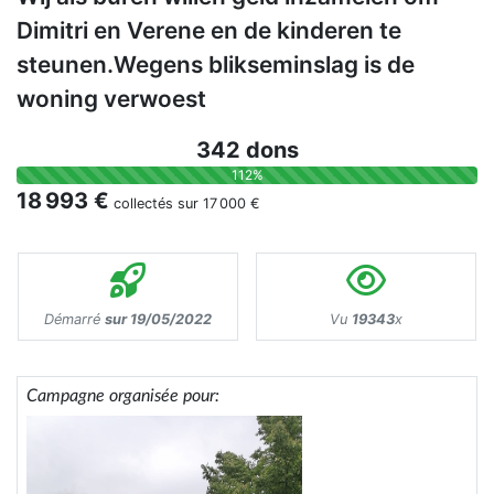
Dimitri en Verene en de kinderen te
steunen.Wegens blikseminslag is de
woning verwoest
342 dons
112%
18 993 €
collectés sur
17 000 €
Démarré
sur 19/05/2022
Vu
19343
x
Campagne organisée pour: