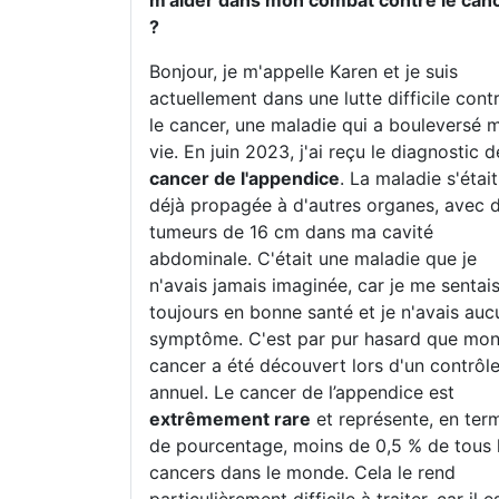
m'aider dans mon combat contre le can
?
Bonjour, je m'appelle Karen et je suis
actuellement dans une lutte difficile cont
le cancer, une maladie qui a bouleversé 
vie. En juin 2023, j'ai reçu le diagnostic d
cancer de l'appendice
. La maladie s'était
déjà propagée à d'autres organes, avec 
tumeurs de 16 cm dans ma cavité
abdominale. C'était une maladie que je
n'avais jamais imaginée, car je me sentai
toujours en bonne santé et je n'avais auc
symptôme. C'est par pur hasard que mo
cancer a été découvert lors d'un contrôl
annuel. Le cancer de l’appendice est
extrêmement rare
et représente, en ter
de pourcentage, moins de 0,5 % de tous 
cancers dans le monde. Cela le rend