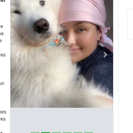
cer
re
ma
e
des
Previous
Next
s
un
n
e
mes
les