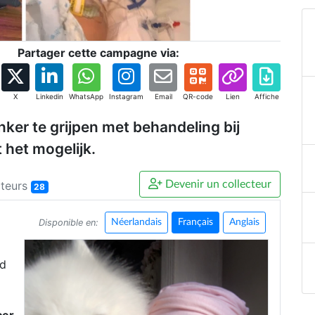
Partager cette campagne via:
X
Linkedin
WhatsApp
Instagram
Email
QR-code
Lien
Affiche
nker te grijpen met behandeling bij
het mogelijk.
cteurs
Devenir un collecteur
28
Disponible en:
Néerlandais
Français
Anglais
ad