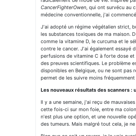
radicalement de mode de vie. Inspirée 
CancerFighterOwen
, qui ont survécu au 
médecine conventionnelle, j'ai commencé 
J'ai adopté un régime végétalien strict, b
les substances toxiques de ma maison. D
comme la vitamine D, le curcuma et le sél
contre le cancer. J'ai également essayé 
perfusions de vitamine C à forte dose et 
des preuves scientifiques. Le problème e
disponibles en Belgique, ou ne sont pas r
permet de les suivre moins fréquemment qu
Les nouveaux résultats des scanners : 
Il y a une semaine, j'ai reçu de mauvaise
cette fois-ci sur mon foie, entre ma colo
n'est plus une option, et une nouvelle op
des tumeurs. Mais malgré tout cela, je ne