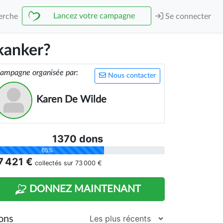
Lancez votre campagne
erche
Se connecter
 kanker?
ampagne organisée par:
Nous contacter
Karen De Wilde
1370 dons
65%
7 421 €
collectés sur
73 000 €
DONNEZ MAINTENANT
ons