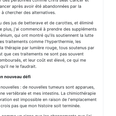
par des personnes comme
Chris Beat Cancer
et
cancer après avoir été abandonnées par la
à chercher des alternatives.
u des jus de betterave et de carottes, et éliminé
e plus, j'ai commencé à prendre des suppléments
énium, qui ont montré qu'ils soutiennent la lutte
des traitements comme l'hyperthermie, les
la thérapie par lumière rouge, tous soutenus par
st que ces traitements ne sont pas souvent
emboursés, et leur coût est élevé, ce qui me
'il ne le faudrait.
un nouveau défi
s nouvelles : de nouvelles tumeurs sont apparues,
nne vertébrale et mes intestins. La chimiothérapie
ération est impossible en raison de l'emplacement
 crois pas que mon histoire soit terminée.