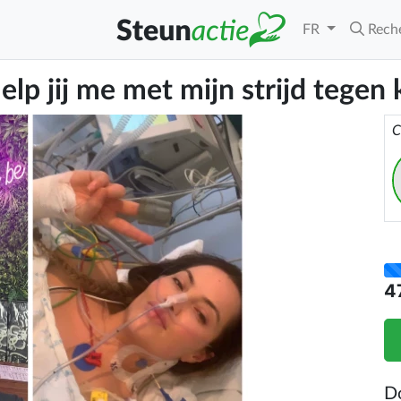
FR
Rech
elp jij me met mijn strijd tegen
C
4
D