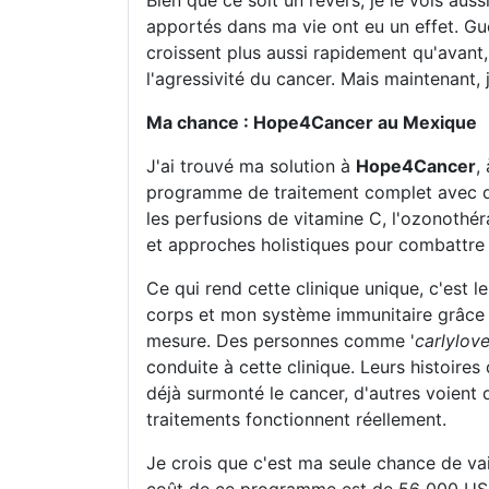
Bien que ce soit un revers, je le vois au
apportés dans ma vie ont eu un effet. Gué
croissent plus aussi rapidement qu'avant, 
l'agressivité du cancer. Mais maintenant, 
Ma chance : Hope4Cancer au Mexique
J'ai trouvé ma solution à
Hope4Cancer
,
programme de traitement complet avec de
les perfusions de vitamine C, l'ozonothérap
et approches holistiques pour combattre l
Ce qui rend cette clinique unique, c'est
corps et mon système immunitaire grâce 
mesure. Des personnes comme '
carlylov
conduite à cette clinique. Leurs histoire
déjà surmonté le cancer, d'autres voient
traitements fonctionnent réellement.
Je crois que c'est ma seule chance de va