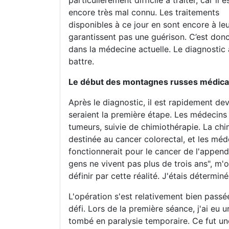
particulièrement difficile à traiter, car il e
encore très mal connu. Les traitements
disponibles à ce jour en sont encore à le
garantissent pas une guérison. C’est don
dans la médecine actuelle. Le diagnostic a
battre.
Le début des montagnes russes médica
Après le diagnostic, il est rapidement de
seraient la première étape. Les médecins
tumeurs, suivie de chimiothérapie. La chi
destinée au cancer colorectal, et les méd
fonctionnerait pour le cancer de l'append
gens ne vivent pas plus de trois ans", m'on
définir par cette réalité. J'étais détermin
L'opération s'est relativement bien passée
défi. Lors de la première séance, j'ai eu 
tombé en paralysie temporaire. Ce fut une