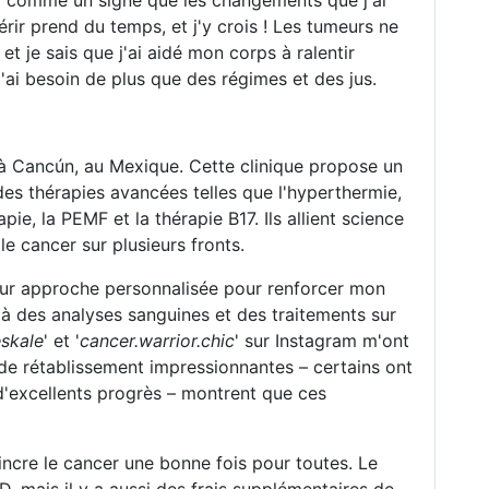
ssi comme un signe que les changements que j'ai
rir prend du temps, et j'y crois ! Les tumeurs ne
et je sais que j'ai aidé mon corps à ralentir
j'ai besoin de plus que des régimes et des jus.
 à Cancún, au Mexique. Cette clinique propose un
s thérapies avancées telles que l'hyperthermie,
ie, la PEMF et la thérapie B17. Ils allient science
e cancer sur plusieurs fronts.
 leur approche personnalisée pour renforcer mon
à des analyses sanguines et des traitements sur
eskale
' et '
cancer.warrior.chic
' sur Instagram m'ont
s de rétablissement impressionnantes – certains ont
 d'excellents progrès – montrent que ces
incre le cancer une bonne fois pour toutes. Le