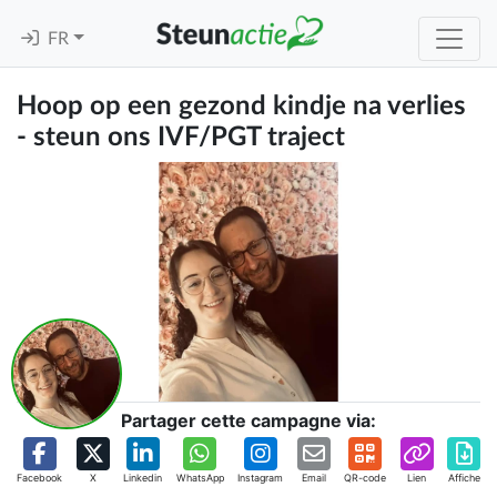
FR
Hoop op een gezond kindje na verlies
- steun ons IVF/PGT traject
Partager cette campagne via:
Facebook
X
Linkedin
WhatsApp
Instagram
Email
QR-code
Lien
Affiche