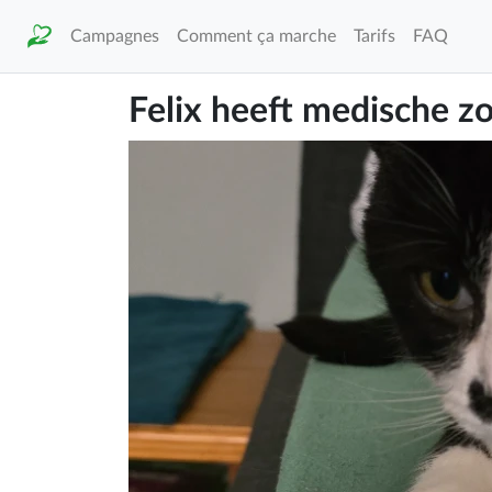
Campagnes
Comment ça marche
Tarifs
FAQ
Felix heeft medische z