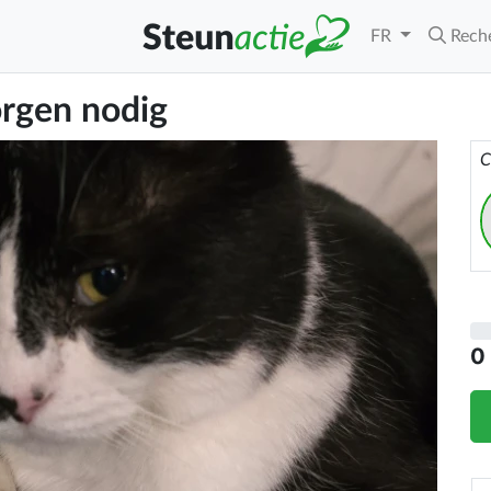
FR
Rech
orgen nodig
C
0