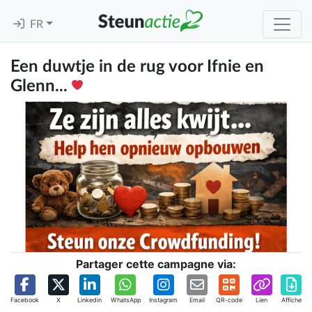
FR
Een duwtje in de rug voor Ifnie en
Glenn...
Partager cette campagne via:
Facebook
X
Linkedin
WhatsApp
Instagram
Email
QR-code
Lien
Affiche