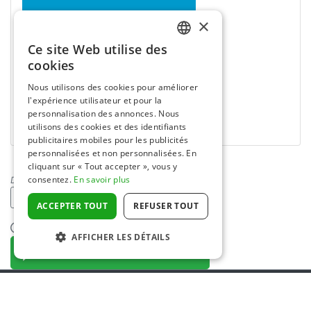
×
Ce site Web utilise des
DUTCH
cookies
FRENCH
Nous utilisons des cookies pour améliorer
l'expérience utilisateur et pour la
ENGLISH
personnalisation des annonces. Nous
utilisons des cookies et des identifiants
publicitaires mobiles pour les publicités
personnalisées et non personnalisées. En
cliquant sur « Tout accepter », vous y
consentez.
En savoir plus
D'autres collectes de fonds dans
:
Feu
ACCEPTER TOUT
REFUSER TOUT
Rapporter un abus
AFFICHER LES DÉTAILS
DONNEZ MAINTENANT