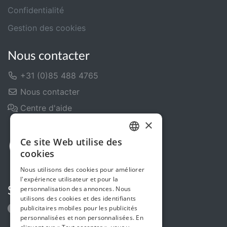
Confidentialité
Gestion des cookies
Nous contacter
+31 (0)85 488 4765
Nous contacter
Centre d'aide
×
Ce site Web utilise des
DUTCH
cookies
FRENCH
Nous utilisons des cookies pour améliorer
l'expérience utilisateur et pour la
ENGLISH
personnalisation des annonces. Nous
Suivez-nous
utilisons des cookies et des identifiants
publicitaires mobiles pour les publicités
personnalisées et non personnalisées. En