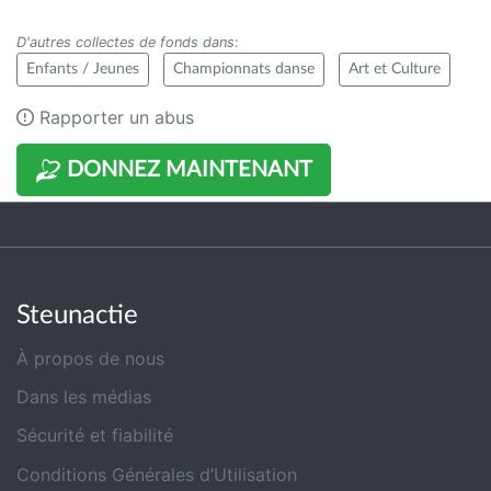
D'autres collectes de fonds dans
:
Enfants / Jeunes
Championnats danse
Art et Culture
Rapporter un abus
DONNEZ MAINTENANT
Steunactie
À propos de nous
Dans les médias
Sécurité et fiabilité
Conditions Générales d’Utilisation