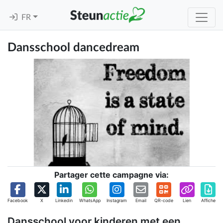
FR
Dansschool dancedream
Partager cette campagne via:
Facebook
X
Linkedin
WhatsApp
Instagram
Email
QR-code
Lien
Affiche
Dansschool voor kinderen met een