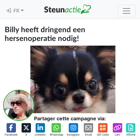
FR
Billy heeft dringend een
hersenoperatie nodig!
Partager cette campagne via:
Facebook
X
Linkedin
WhatsApp
Instagram
Email
QR-code
Lien
Affiche