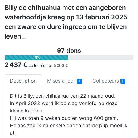
Billy de chihuahua met een aangeboren
waterhoofdje kreeg op 13 februari 2025
een zware en dure ingreep om te blijven
leven...
97 dons
49%
2 437 €
collectés sur
5 000 €
Description
Mises à jour
Collecteurs
7
1
Dit is Billy, een chihuahua van 22 maand oud.
In April 2023 werd ik op slag verliefd op deze
kleine kapoen.
Hij was toen 9 weken oud en woog 600 gram.
Helaas zag ik na enkele dagen dat de pup moeilijk
at.