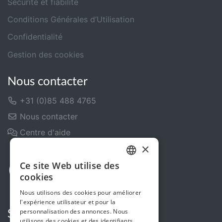
Sécurité et fiabilité
Conditions Générales d’Utilisation
Confidentialité
Gestion des cookies
Nous contacter
+31 (0)85 488 4765
Nous contacter
Centre d'aide
×
Ce site Web utilise des
DUTCH
cookies
FRENCH
Nous utilisons des cookies pour améliorer
l'expérience utilisateur et pour la
ENGLISH
personnalisation des annonces. Nous
Suivez-nous
utilisons des cookies et des identifiants