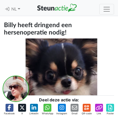
NL
Billy heeft dringend een
hersenoperatie nodig!
Deel deze actie via:
Facebook
X
Linkedin
WhatsApp
Instagram
Email
QR-code
Link
Poster