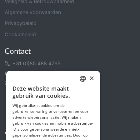
Veiligheid & Betrouwbaarheid
Algemene voorwaarden
Privacybeleid
Cookiebeleid
Contact
+31 (0)85 488 4765
Contactformulier
×
Helpcentrum
Deze website maakt
DUTCH
gebruik van cookies.
FRENCH
Wij gebruiken cookies om de
gebruikerservaring te verbeteren en voor
ENGLISH
advertentiepersonalisatie. Wij maken
gebruik van cookies en mobiele advertentie-
ID's voor gepersonaliseerde en niet-
Volg ons
gepersonaliseerde advertenties. Door op