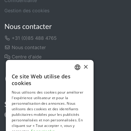
Confidentialité
Gestion des cookies
Nous contacter
+31 (0)85 488 4765
Nous contacter
Centre d'aide
×
Ce site Web utilise des
DUTCH
cookies
FRENCH
Nous utilisons des cookies pour améliorer
l'expérience utilisateur et pour la
ENGLISH
personnalisation des annonces. Nous
Suivez-nous
utilisons des cookies et des identifiants
publicitaires mobiles pour les publicités
personnalisées et non personnalisées. En
cliquant sur « Tout accepter », vous y