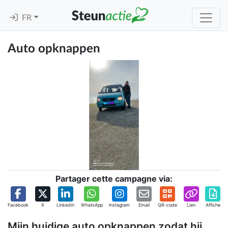
FR
Auto opknappen
Partager cette campagne via:
Facebook
X
Linkedin
WhatsApp
Instagram
Email
QR-code
Lien
Affiche
Mijn huidige auto opknappen zodat hij