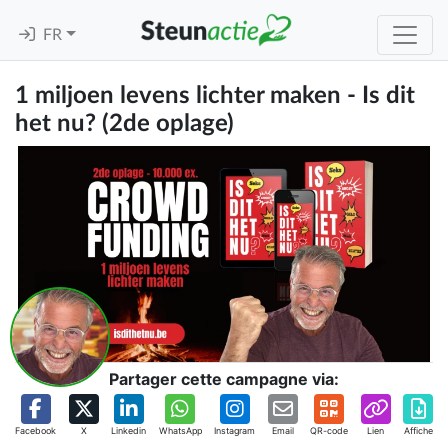
FR
1 miljoen levens lichter maken - Is dit
het nu? (2de oplage)
Partager cette campagne via:
Facebook
X
Linkedin
WhatsApp
Instagram
Email
QR-code
Lien
Affiche