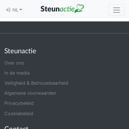
NL
Steunactie
Over ons
In de media
Veiligheid & Betrouwbaarheid
Algemene voorwaarden
Privacybeleid
Cookiebeleid