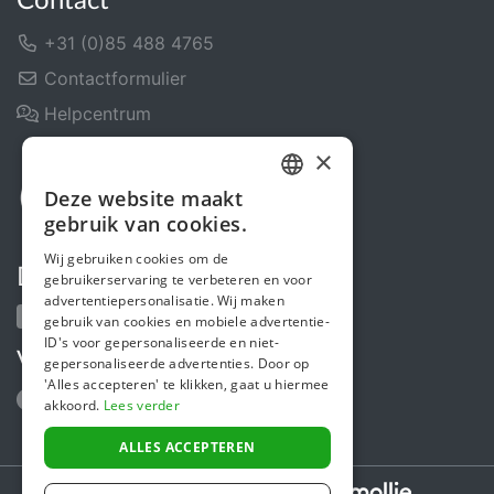
Contact
+31 (0)85 488 4765
Contactformulier
Helpcentrum
×
Deze website maakt
DUTCH
gebruik van cookies.
FRENCH
Wij gebruiken cookies om de
Deel ons
gebruikerservaring te verbeteren en voor
ENGLISH
advertentiepersonalisatie. Wij maken
gebruik van cookies en mobiele advertentie-
ID's voor gepersonaliseerde en niet-
Volg ons
gepersonaliseerde advertenties. Door op
'Alles accepteren' te klikken, gaat u hiermee
akkoord.
Lees verder
ALLES ACCEPTEREN
Secure payments powered by