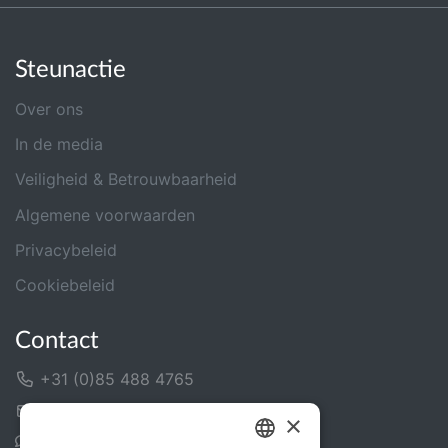
Steunactie
Over ons
In de media
Veiligheid & Betrouwbaarheid
Algemene voorwaarden
Privacybeleid
Cookiebeleid
Contact
+31 (0)85 488 4765
Contactformulier
×
Helpcentrum