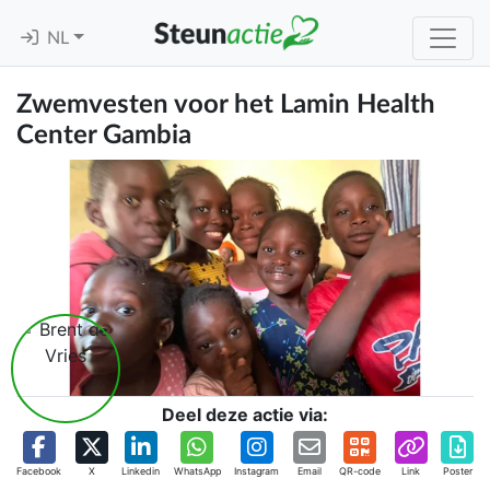
NL
Zwemvesten voor het Lamin Health
Center Gambia
Deel deze actie via:
Facebook
X
Linkedin
WhatsApp
Instagram
Email
QR-code
Link
Poster