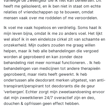
vanwege de zweetgeur die ik niet kan beheersen. Dit
heeft me geïsoleerd, en ik ben niet in staat om echte
relaties of vriendschappen op te bouwen, omdat
mensen vaak over me roddelen of me veroordelen.
Ik voel me vaak hopeloos en verdrietig. Soms haat ik
mijn leven bijna, omdat ik me zo anders voel. Het lijkt
wel alsof ik in een eindeloze cirkel zit van schaamte en
onzekerheid. Mijn ouders zouden me graag willen
helpen, maar ik heb alle behandelingen die vergoed
worden al geprobeerd en kan zonder deze
behandeling niet meer normaal functioneren. . Ik heb
behandelingen van medicijnen tot andere therapieën
geprobeerd, maar niets heeft gewerkt. Ik heb
ondertussen alle deodorant merken uitgetest, van anti-
transpirant/perspirant tot deodorants die de geur
‘verbergen’. Echter zorgt mijn zweetaandoening ervoor
dat mijn zweetklieren 24/7 overactief zijn en deo,
douchen & opfrissen geen effect hebben.