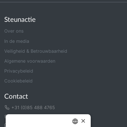
Steunactie
Over ons
In de media
Veiligheid & Betrouwbaarheid
Algemene voorwaarden
Privacybeleid
Cookiebeleid
Contact
+31 (0)85 488 4765
Contactformulier
×
Helpcentrum