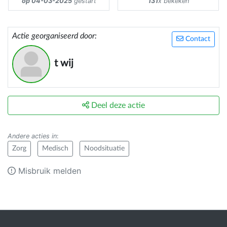
op 04-03-2025
gestart
131
x bekeken
Actie georganiseerd door:
Contact
t wij
Deel deze actie
Andere acties in
:
Zorg
Medisch
Noodsituatie
Misbruik melden