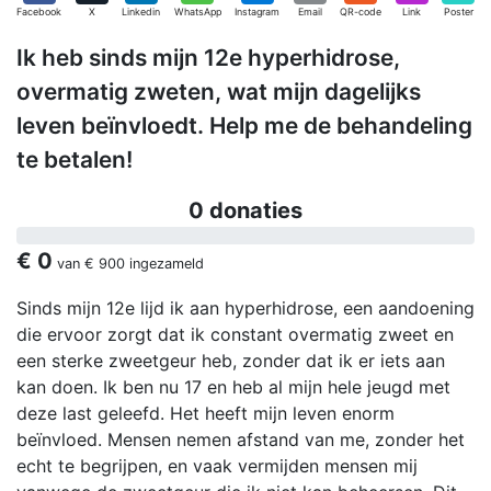
Facebook
X
Linkedin
WhatsApp
Instagram
Email
QR-code
Link
Poster
Ik heb sinds mijn 12e hyperhidrose,
overmatig zweten, wat mijn dagelijks
leven beïnvloedt. Help me de behandeling
te betalen!
0 donaties
€ 0
van
€ 900
ingezameld
Sinds mijn 12e lijd ik aan hyperhidrose, een aandoening
die ervoor zorgt dat ik constant overmatig zweet en
een sterke zweetgeur heb, zonder dat ik er iets aan
kan doen. Ik ben nu 17 en heb al mijn hele jeugd met
deze last geleefd. Het heeft mijn leven enorm
beïnvloed. Mensen nemen afstand van me, zonder het
echt te begrijpen, en vaak vermijden mensen mij