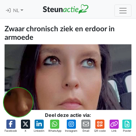
NL
Zwaar chronisch ziek en erdoor in
armoede
Deel deze actie via:
Facebook
X
Linkedin
WhatsApp
Instagram
Email
QR-code
Link
Poster