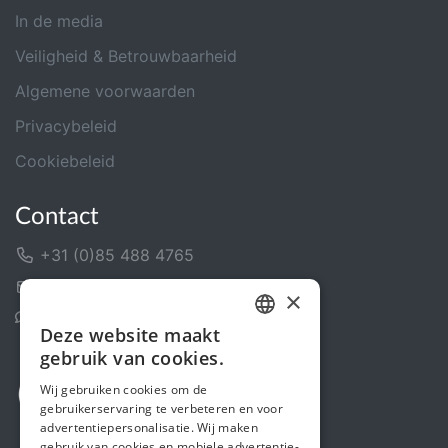
In de media
Veiligheid & Betrouwbaarheid
Algemene voorwaarden
Privacybeleid
Cookiebeleid
Contact
+31 (0)85 488 4765
Contactformulier
×
Helpcentrum
Deze website maakt
DUTCH
gebruik van cookies.
FRENCH
Wij gebruiken cookies om de
gebruikerservaring te verbeteren en voor
ENGLISH
advertentiepersonalisatie. Wij maken
gebruik van cookies en mobiele advertentie-