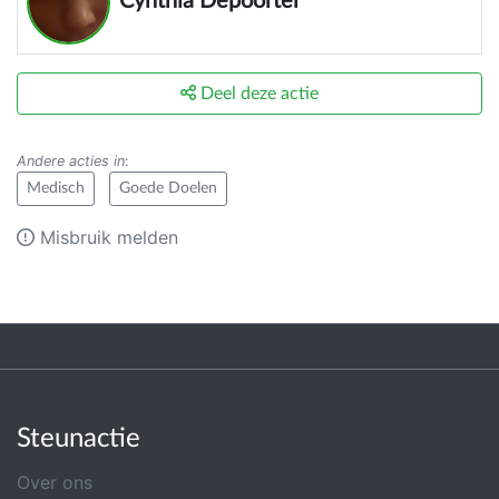
Cynthia Depoorter
Deel deze actie
Andere acties in
:
Medisch
Goede Doelen
Misbruik melden
Steunactie
Over ons