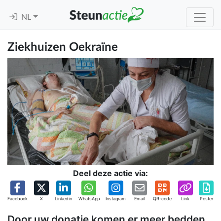
NL
Ziekhuizen Oekraïne
Deel deze actie via:
Facebook
X
Linkedin
WhatsApp
Instagram
Email
QR-code
Link
Poster
Door uw donatie komen er meer bedden