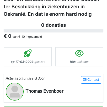
ter Beschikking in ziekenhuizen in
Oekranië. En dat is enorm hard nodig
0 donaties
€ 0
van
€ 10
ingezameld
op 17-03-2023
gestart
169
x bekeken
Actie georganiseerd door:
Contact
Thomas Evenboer