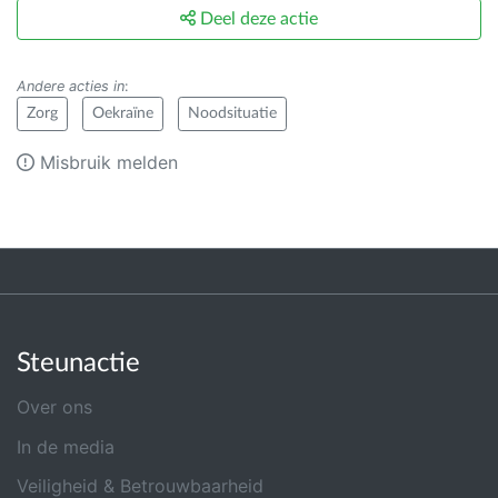
Deel deze actie
Andere acties in
:
Zorg
Oekraïne
Noodsituatie
Misbruik melden
Steunactie
Over ons
In de media
Veiligheid & Betrouwbaarheid