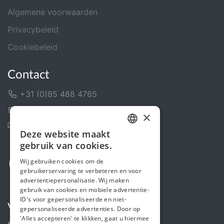
Algemene voorwaarden
Privacybeleid
Cookiebeleid
Contact
+31 (0)85 488 4765
Contactformulier
×
Helpcentrum
Deze website maakt
DUTCH
gebruik van cookies.
FRENCH
Wij gebruiken cookies om de
gebruikerservaring te verbeteren en voor
ENGLISH
advertentiepersonalisatie. Wij maken
gebruik van cookies en mobiele advertentie-
ID's voor gepersonaliseerde en niet-
Volg ons
gepersonaliseerde advertenties. Door op
'Alles accepteren' te klikken, gaat u hiermee